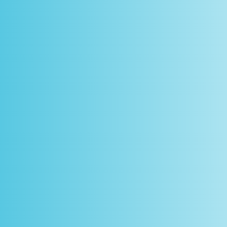
scontos
arceiros