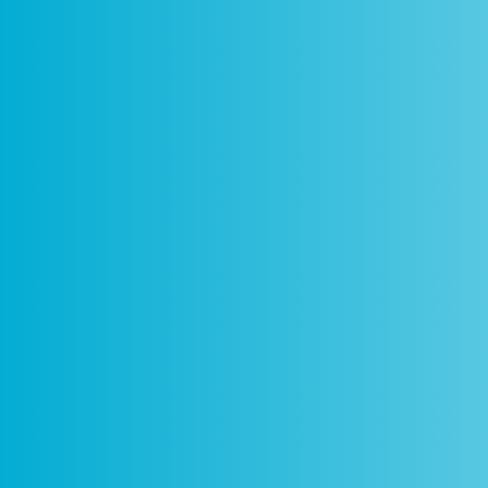
Como
Centros
Circuitos
De
Funciona
Ciência Viva
Ciência Viva
P