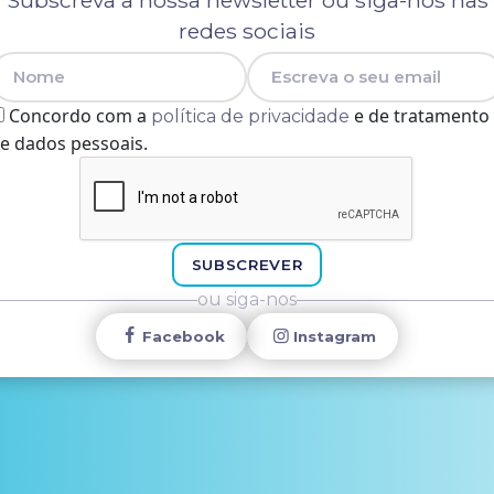
Subscreva a nossa newsletter ou siga-nos nas
redes sociais
Nome
E-mail
Concordo com a
e de tratamento
política de privacidade
e dados pessoais.
SUBSCREVER
ou siga-nos
Facebook
Instagram