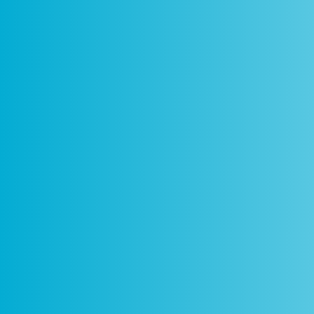
Como
Centros
Circuitos
De
Funciona
Ciência Viva
Ciência Viva
P