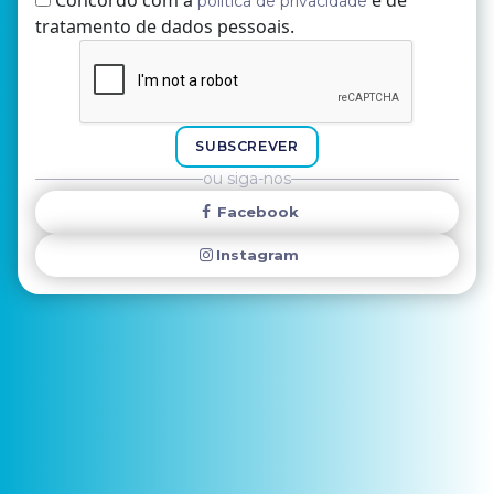
Concordo com a
e de
política de privacidade
tratamento de dados pessoais.
Nome
E-mail
SUBSCREVER
ou siga-nos
Facebook
Instagram