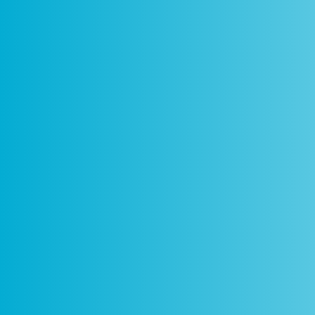
Como
Centros
Circuitos
De
Funciona
Ciência Viva
Ciência Viva
P