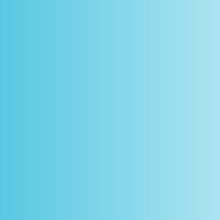
scontos
arceiros