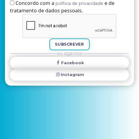
Concordo com a
e de
política de privacidade
tratamento de dados pessoais.
Nome
E-mail
SUBSCREVER
ou siga-nos
Facebook
Instagram