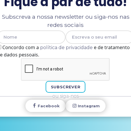
Fique a par de tudo!
Subscreva a nossa newsletter ou siga-nos nas
redes sociais
Nome
E-mail
Concordo com a
e de tratamento
política de privacidade
e dados pessoais.
SUBSCREVER
ou siga-nos
Facebook
Instagram