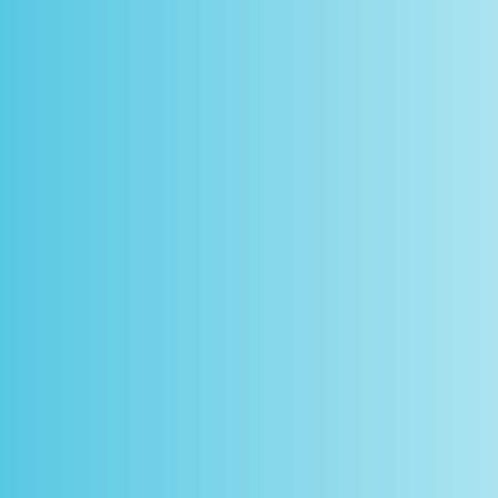
scontos
arceiros