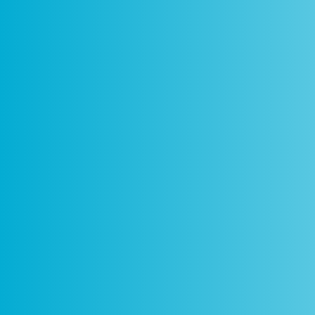
Como
Centros
Circuitos
De
Funciona
Ciência Viva
Ciência Viva
P