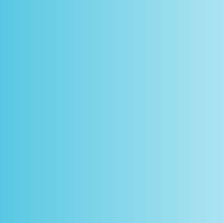
scontos
arceiros