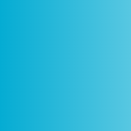
Como
Centros
Circuitos
De
Funciona
Ciência Viva
Ciência Viva
P