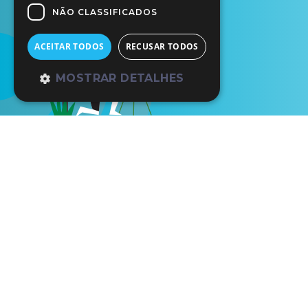
NÃO CLASSIFICADOS
ACEITAR TODOS
RECUSAR TODOS
MOSTRAR DETALHES
Pavilhão do Conhecimento | Centro Ciênc
Largo José Mariano Gago, nº 1
Parque das Nações
1990-073 Lisboa
(+351) 21 891 71 00 (chamada para a re
nacional)