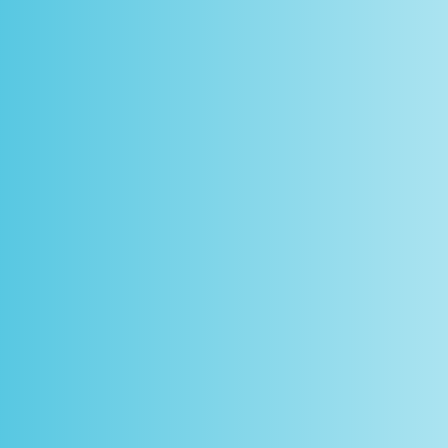
scontos
arceiros