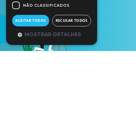
NÃO CLASSIFICADOS
ACEITAR TODOS
RECUSAR TODOS
MOSTRAR DETALHES
Pavilhão do Conhecimento | Centro Ciênc
Largo José Mariano Gago, nº 1
Parque das Nações
1990-073 Lisboa
(+351) 21 891 71 00 (chamada para a re
nacional)