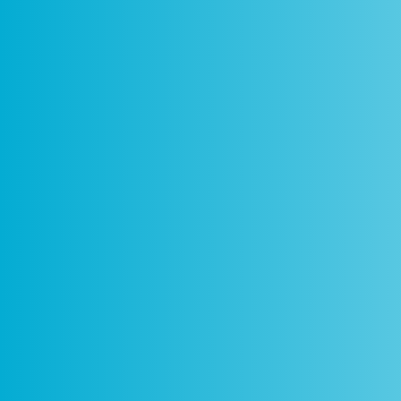
Como
Centros
Circuitos
De
Funciona
Ciência Viva
Ciência Viva
P