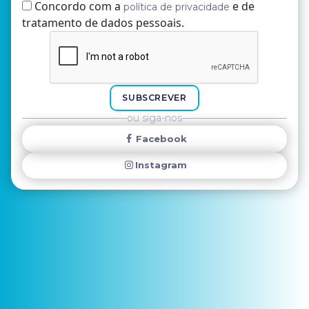
Concordo com a
e de
política de privacidade
tratamento de dados pessoais.
Nome
E-mail
SUBSCREVER
ou siga-nos
Facebook
Instagram