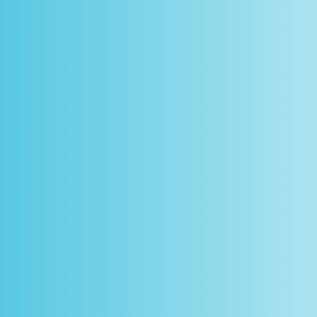
scontos
arceiros