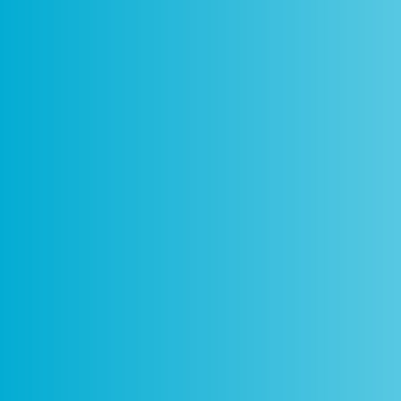
Como
Centros
Circuitos
De
Funciona
Ciência Viva
Ciência Viva
P