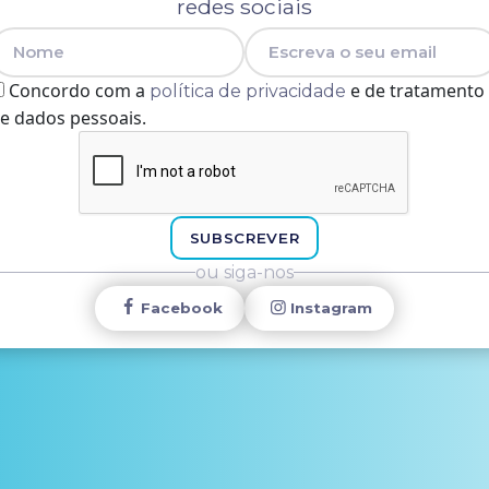
redes sociais
Nome
E-mail
Concordo com a
e de tratamento
política de privacidade
e dados pessoais.
SUBSCREVER
ou siga-nos
Facebook
Instagram