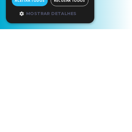
ACEITAR TODOS
RECUSAR TODOS
MOSTRAR DETALHES
Início
Os Nossos Parceiros
ExperimentAveiro | Passeio Moliceiro