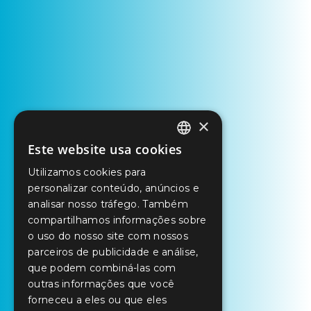
×
Este website usa cookies
PORTUGUESE
Utilizamos cookies para
ENGLISH
personalizar conteúdo, anúncios e
SPANISH
analisar nosso tráfego. Também
compartilhamos informações sobre
o uso do nosso site com nossos
parceiros de publicidade e análise,
que podem combiná-las com
outras informações que você
forneceu a eles ou que eles