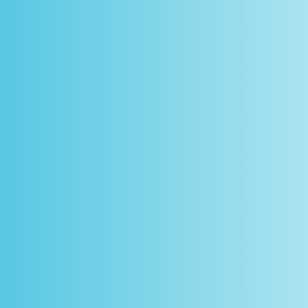
scontos
arceiros