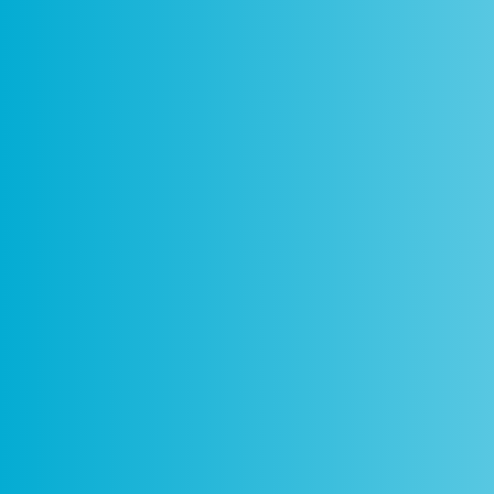
Como
Centros
Circuitos
De
Funciona
Ciência Viva
Ciência Viva
P