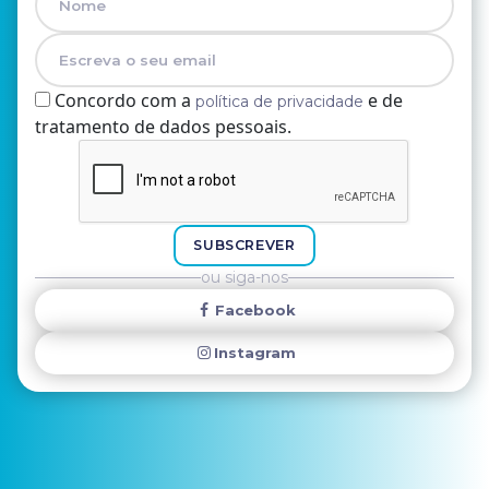
Concordo com a
e de
política de privacidade
tratamento de dados pessoais.
Nome
E-mail
SUBSCREVER
ou siga-nos
Facebook
Instagram