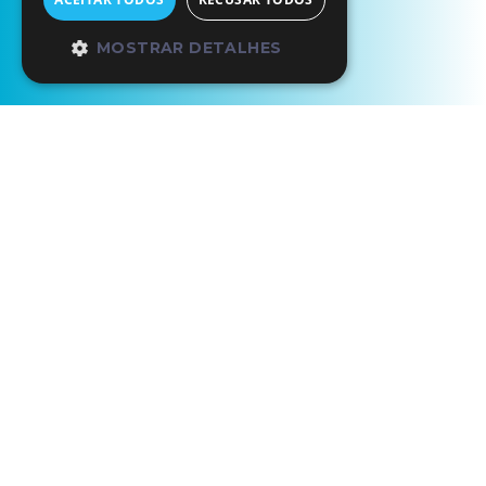
MOSTRAR DETALHES
Início
Os Nossos Parceiros
Porta do Mezio - Parque Nacional Peneda-Gerês