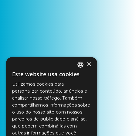
×
Este website usa cookies
PORTUGUESE
Utilizamos cookies para
ENGLISH
personalizar conteúdo, anúncios e
SPANISH
analisar nosso tráfego. Também
compartilhamos informações sobre
o uso do nosso site com nossos
parceiros de publicidade e análise,
que podem combiná-las com
outras informações que você