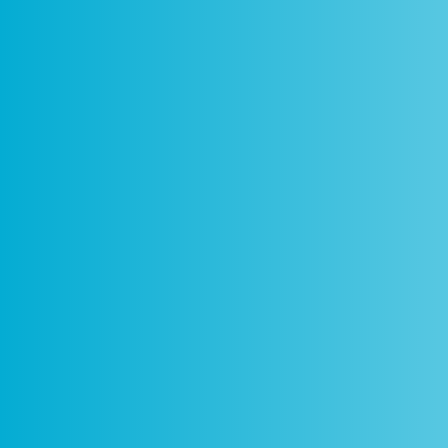
Como
Centros
Circuitos
De
Funciona
Ciência Viva
Ciência Viva
P