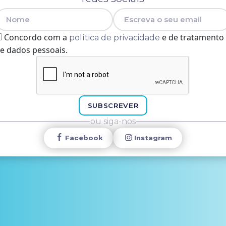
Nome
E-mail
Concordo com a
e de tratamento
política de privacidade
e dados pessoais.
SUBSCREVER
ou siga-nos
Facebook
Instagram