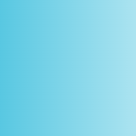
scontos
arceiros