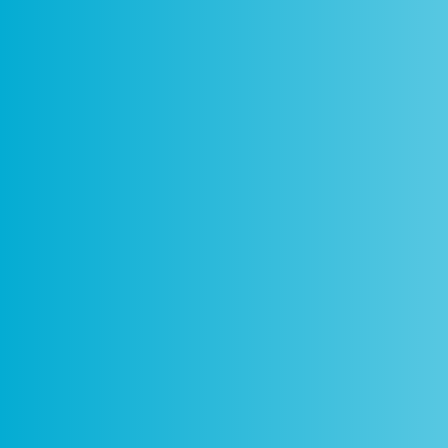
Como
Centros
Circuitos
De
Funciona
Ciência Viva
Ciência Viva
P