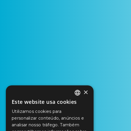
×
Este website usa cookies
PORTUGUESE
Utilizamos cookies para
ENGLISH
personalizar conteúdo, anúncios e
analisar nosso tráfego. Também
SPANISH