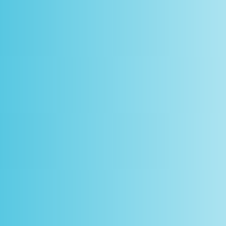
scontos
arceiros