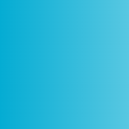
Como
Centros
Circuitos
De
Funciona
Ciência Viva
Ciência Viva
P