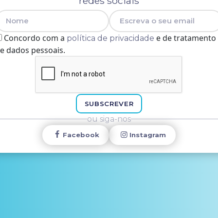
redes sociais
Nome
E-mail
Concordo com a
e de tratamento
política de privacidade
e dados pessoais.
SUBSCREVER
ou siga-nos
Facebook
Instagram