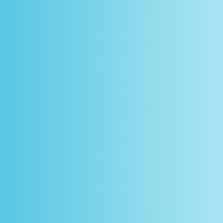
scontos
arceiros