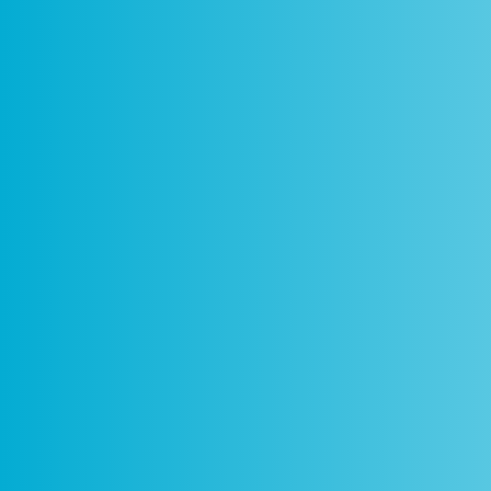
Como
Centros
Circuitos
De
Funciona
Ciência Viva
Ciência Viva
P