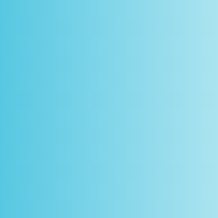
scontos
arceiros