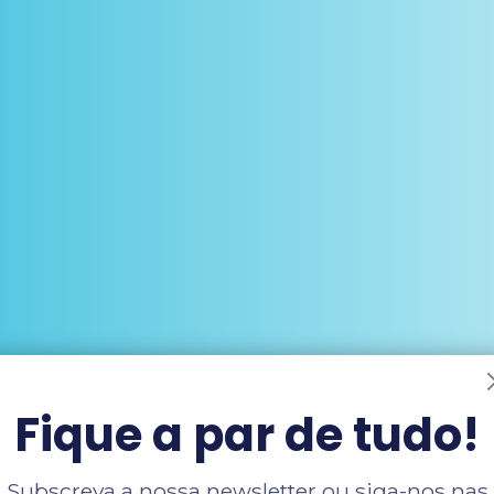
Fique a par de tudo!
Subscreva a nossa newsletter ou siga-nos nas