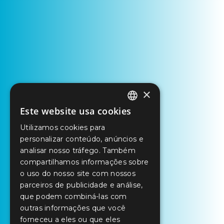
×
Este website usa cookies
PORTUGUESE
Utilizamos cookies para
ENGLISH
personalizar conteúdo, anúncios e
SPANISH
analisar nosso tráfego. Também
compartilhamos informações sobre
o uso do nosso site com nossos
parceiros de publicidade e análise,
que podem combiná-las com
outras informações que você
forneceu a eles ou que eles