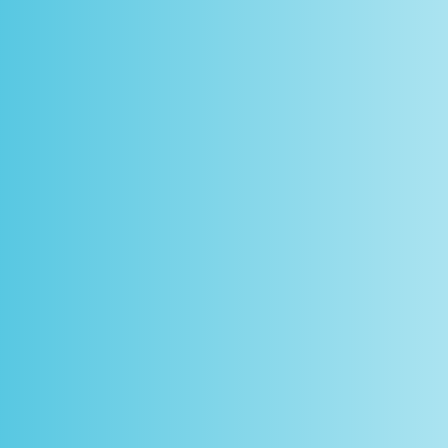
scontos
arceiros