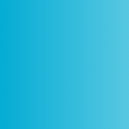
Como
Centros
Circuitos
De
Funciona
Ciência Viva
Ciência Viva
P