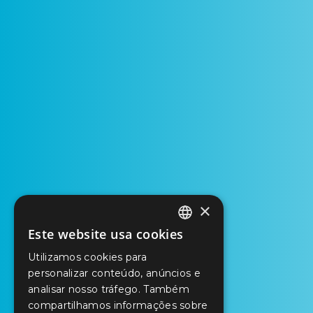
×
Este website usa cookies
PORTUGUESE
Utilizamos cookies para
ENGLISH
personalizar conteúdo, anúncios e
analisar nosso tráfego. Também
SPANISH
compartilhamos informações sobre