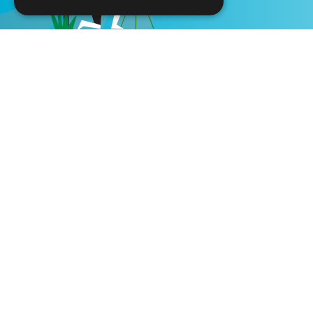
Início
Os Nossos Parceiros
Bib