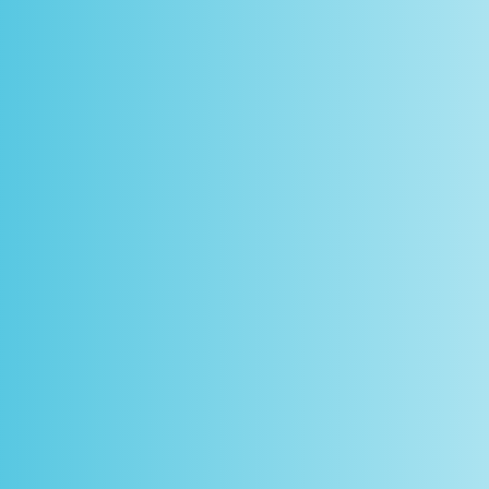
scontos
arceiros