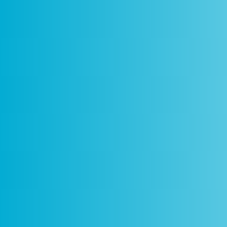
Como
Centros
Circuitos
De
Funciona
Ciência Viva
Ciência Viva
P