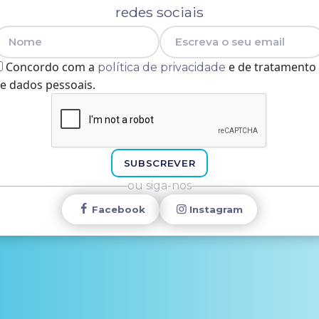
redes sociais
Nome
E-mail
Concordo com a
e de tratamento
política de privacidade
e dados pessoais.
SUBSCREVER
ou siga-nos
Facebook
Instagram