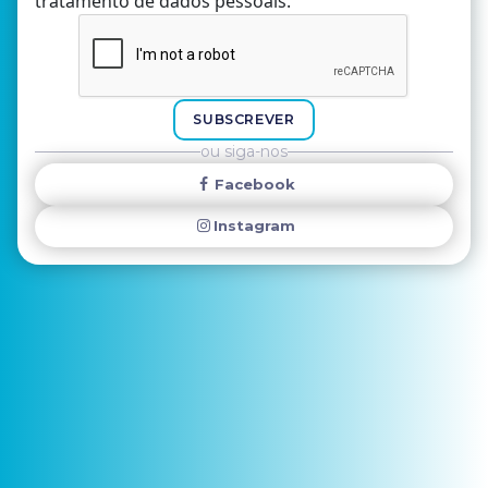
tratamento de dados pessoais.
Nome
E-mail
SUBSCREVER
ou siga-nos
Facebook
Instagram