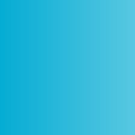
Como
Centros
Circuitos
De
Funciona
Ciência Viva
Ciência Viva
P