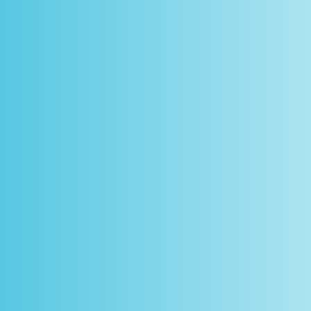
scontos
arceiros