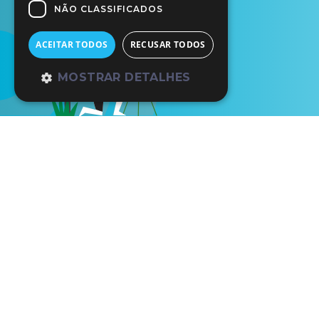
NÃO CLASSIFICADOS
ACEITAR TODOS
RECUSAR TODOS
MOSTRAR DETALHES
Início
Sair da Casca
Sair da Ca
Sair da 
Exposição permanent
Gratuito: