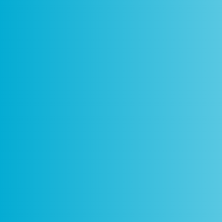
Como
Centros
Circuitos
De
Funciona
Ciência Viva
Ciência Viva
P