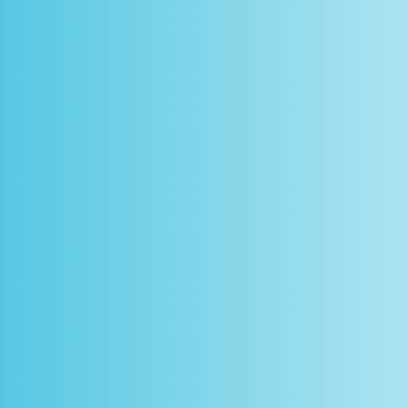
scontos
arceiros