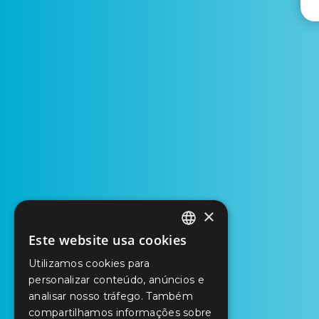
×
Este website usa cookies
PORTUGUESE
Utilizamos cookies para
ENGLISH
personalizar conteúdo, anúncios e
analisar nosso tráfego. Também
SPANISH
compartilhamos informações sobre