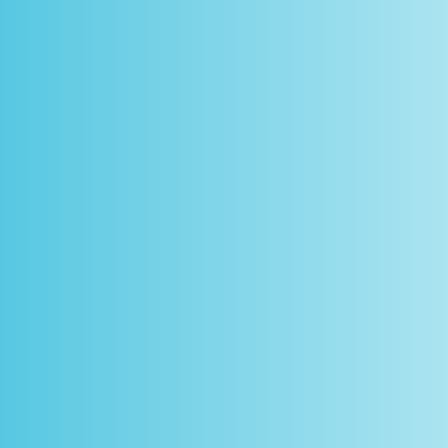
scontos
arceiros