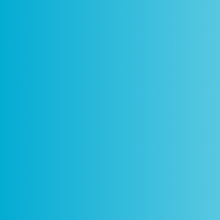
Como
Centros
Circuitos
De
Funciona
Ciência Viva
Ciência Viva
P