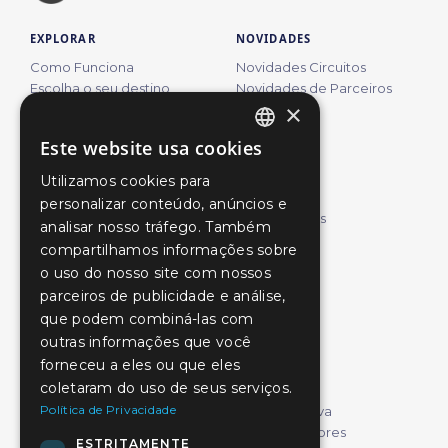
EXPLORAR
NOVIDADES
Como Funciona
Novidades Circuitos
Escolha o seu destino
Novidades de Parceiros
×
Centros Ciência Viva
Revista
Descontos Parceiros
Este website usa cookies
Comprar
PORTUGUESE
Ativação do Cartão
Utilizamos cookies para
ENGLISH
PARCEIROS
SUPORTE
personalizar conteúdo, anúncios e
Pesquisar Parceiros
Contacte-nos
SPANISH
analisar nosso tráfego. Também
Seja parceiro
compartilhamos informações sobre
CIRCUITOS
o uso do nosso site com nossos
Alviela
Campo Maior
parceiros de publicidade e análise,
Arcos de Valdevez
Coimbra
que podem combiná-las com
Aveiro
Constância
outras informações que você
Braga
Estremoz
forneceu a eles ou que eles
Bragança
Faial Açores
coletaram do uso de seus serviços.
Faro
Porto
Política de Privacidade
Lagos
Proença-a-Nova
Lisboa Centro
São Miguel Açores
ESTRITAMENTE